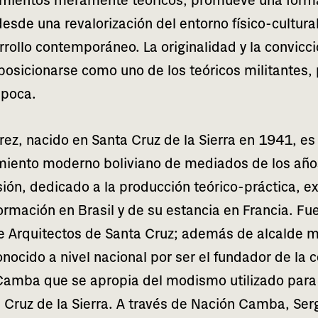
mien­tos mera­men­te teó­ri­cos, pro­mue­ve una forma
desde una reva­lo­ri­za­ción del entorno físi­co-cul­tu­r
ro­llo con­tem­po­rá­neo. La ori­gi­na­li­dad y la con­vic­c
 posi­cio­nar­se como uno de los teó­ri­cos mili­tan­tes, 
 época.
rez, naci­do en Santa Cruz de la Sierra en 1941, es
­mien­to moderno boli­viano de media­dos de los año
ión, dedi­ca­do a la pro­duc­ción teó­ri­co-prác­ti­ca, e
r­ma­ción en Brasil y de su estan­cia en Francia. Fue 
e Arquitectos de Santa Cruz; ade­más de alcal­de mu
ocido a nivel nacio­nal por ser el fun­da­dor de la con
 Camba que se apro­pia del modis­mo uti­li­za­do para 
a Cruz de la Sierra. A tra­vés de Nación Camba, Ser