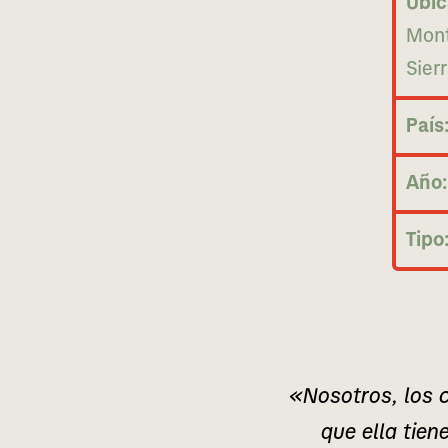
Ubic
Mont
Sierr
País
Año:
Tipo
«Nosotros, los ca
que ella tiene