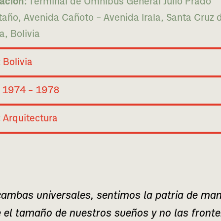
ación:
Terminal de Ómnibus General Julio Prado
año, Avenida Cañoto – Avenida Irala, Santa Cruz d
a, Bolivia
:
Bolivia
1974 – 1978
:
Arquitectura
m­bas uni­ver­sa­les, sen­ti­mos la patria de mane­
 el tama­ño de nues­tros sue­ños y no las fron­te­