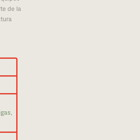
rte de la
ctura
igas,