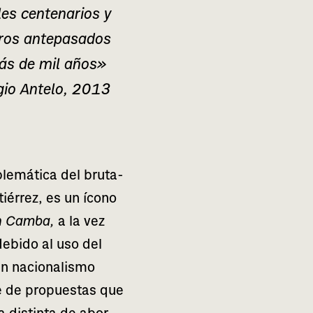
s cen­te­na­rios y
tros ante­pa­sa­dos
ás de mil años»
gio Antelo, 2013
­má­ti­ca del bru­ta­
utiérrez, es un ícono
n Camba,
a la vez
 debi­do al uso del
n nacio­na­lis­mo
ie de pro­pues­tas que