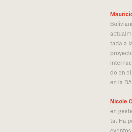
Maurici
Bolivian
actual­me
ta­da a 
pro­yec­
Internac
do en el
en la B
Nicole 
en ges­ti
ta. Ha pa
even­tos