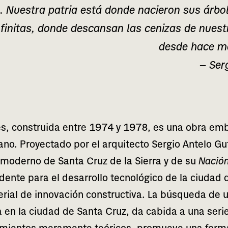
s. Nuestra patria está donde nacie­ron sus árbo­le
fi­ni­tas, donde des­can­san las ceni­zas de nues­
desde hace m
— Ser
, cons­trui­da entre 1974 y 1978, es una obra emble
i­viano. Proyectado por el arqui­tec­to Sergio Antelo G
o moderno de Santa Cruz de la Sierra y de su
Nació
den­te para el desa­rro­llo tec­no­ló­gi­co de la ciu­dad
al de inno­va­ción cons­truc­ti­va. La bús­que­da de u
i­cia en la ciu­dad de Santa Cruz, da cabi­da a una ser