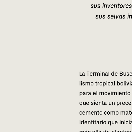
sus inven­to­re
sus sel­vas in
La Terminal de Buses
lis­mo tro­pi­cal bol
para el movi­mien­t
que sien­ta un pre­ce­
cemen­to como mate­ri
iden­ti­ta­rio que in