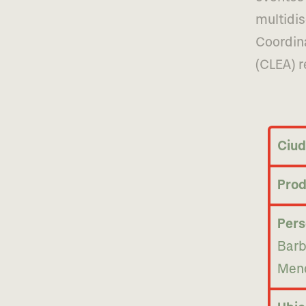
mul­ti­di
Coordin
(CLEA) r
Ciud
Prod
Pers
Barb
Men