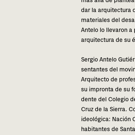
más allá de plan­tea­
dar la arqui­tec­tu­ra 
mate­ria­les del desa­r
Antelo lo lle­va­ron a
arqui­tec­tu­ra de su
Sergio Antelo Gutiér
sen­tan­tes del movi
Arquitecto de pro­fe­s
su impron­ta de su fo
den­te del Colegio d
Cruz de la Sierra. Con
ideo­ló­gi­ca: Nación
habi­tan­tes de Sant