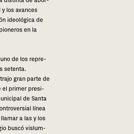
 dis­tin­ta de abor­
al y los avan­ces
ión ideo­ló­gi­ca de
pio­ne­ros en la
 uno de los repre­
s seten­ta.
xtra­jo gran parte de
el pri­mer pre­si­
ni­ci­pal de Santa
­tro­ver­sial línea
lla­mar a las y los
gio buscó vis­lum­