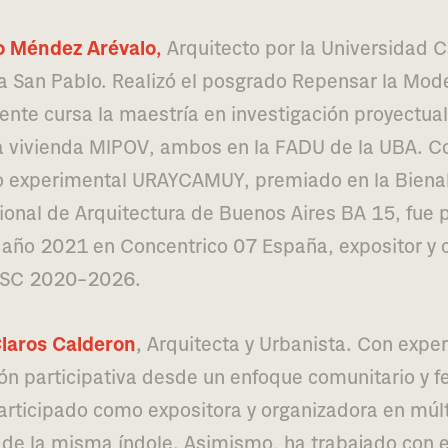
o Méndez Arévalo,
Arquitecto por la Universidad C
a San Pablo. Realizó el pos­gra­do Repensar la Mod
n­te cursa la maes­tría en inves­ti­ga­ción pro­yec­tua
la vivien­da MIPOV, ambos en la FADU de la UBA. C
to expe­ri­men­tal URAYCAMUY, pre­mia­do en la Biena
ional de Arquitectura de Buenos Aires BA 15, fue 
 año 2021 en Concentrico 07 España, expo­si­tor y crí
ASC 2020–2026.
Claros Calderon
,
Arquitecta y Urbanista. Con expe­r
ón par­ti­ci­pa­ti­va desde un enfo­que comu­ni­ta­rio y f
r­ti­ci­pa­do como expo­si­to­ra y orga­ni­za­do­ra en múl­
 de la misma índo­le. Asimismo, ha tra­ba­ja­do con 