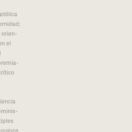
atólica
ernidad;
l orien­
on el
l
pre­mia­
­ti­co
ien­cia
emi­nis­
ti­ples
equi­pos