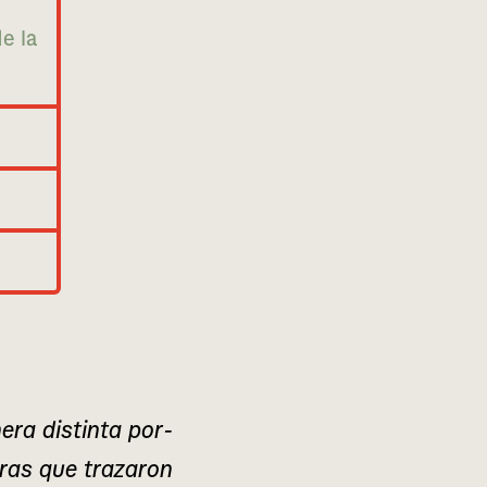
e la
ra dis­tin­ta por­
ras que tra­za­ron