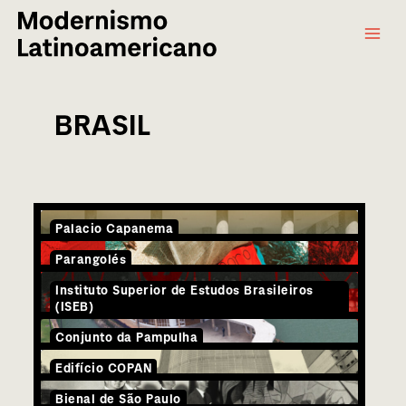
Main
Ir
al
Menu
contenido
BRASIL
Palacio Capanema
Parangolés
Instituto Superior de Estudos Brasileiros
(ISEB)
Conjunto da Pampulha
Edifício COPAN
Bienal de São Paulo