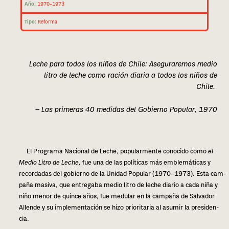
Año:
1970–1973
Tipo:
Reforma
Leche para todos los niños de Chile: Aseguraremos medio
litro de leche como ración dia­ria a todos los niños de
Chile.
— Las pri­me­ras 40 medi­das del Gobierno Popular, 1970
El Programa Nacional de Leche, popu­lar­men­te cono­ci­do como
el
Medio Litro de Leche,
fue una de las polí­ti­cas más emble­má­ti­cas y
recor­da­das del gobierno de la Unidad Popular (1970–1973). Esta cam­
pa­ña masi­va, que entre­ga­ba medio litro de leche dia­rio a cada niña y
niño menor de quin­ce años, fue medu­lar en la cam­pa­ña de Salvador
Allende y su imple­men­ta­ción se hizo prio­ri­ta­ria al asu­mir la pre­si­den­
cia.