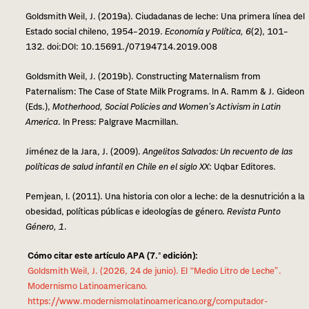
Goldsmith Weil, J. (2019a). Ciudadanas de leche: Una pri­me­ra línea del
Estado social chi­leno, 1954–2019.
Economía y Política, 6
(2), 101–
132. doi:DOI: 10.15691./07194714.2019.008
Goldsmith Weil, J. (2019b). Constructing Maternalism from
Paternalism: The Case of State Milk Programs. In A. Ramm & J. Gideon
(Eds.),
Motherhood, Social Policies and Women’s Activism in Latin
America
. In Press: Palgrave Macmillan.
Jiménez de la Jara, J. (2009).
Angelitos Salvados: Un recuen­to de las
polí­ti­cas de salud infan­til en Chile en el siglo XX
: Uqbar Editores.
Pemjean, I. (2011). Una his­to­ria con olor a leche: de la des­nu­tri­ción a la
obe­si­dad, polí­ti­cas públi­cas e ideo­lo­gías de géne­ro.
Revista Punto
Género, 1
.
Cómo citar este artícu­lo APA (7.ª edi­ción):
Goldsmith Weil, J. (2026, 24 de junio). El
“Medio Litro de Leche”
.
Modernismo Latinoamericano.
https://www.modernismolatinoamericano.org/computador-