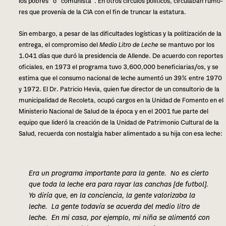
los pobres” o “comu­nis­ta”. En otros círcu­los polí­ti­cos, cir­cu­la­ban rumo­
res que pro­ve­nía de la CIA con el fin de trun­car la esta­tu­ra.
Sin embar­go, a pesar de las difi­cul­ta­des logís­ti­cas y la poli­ti­za­ción de la
entre­ga, el com­pro­mi­so del
Medio Litro
de Leche
se man­tu­vo por los
1.041 días que duró la pre­si­den­cia de Allende. De acuer­do con repor­tes
ofi­cia­les, en 1973 el pro­gra­ma tuvo 3,600,000 beneficiarias/os, y se
esti­ma que el con­su­mo nacio­nal de leche aumen­tó un 39% entre 1970
y 1972. El Dr. Patricio Hevia, quien fue direc­tor de un con­sul­to­rio de la
muni­ci­pa­li­dad de Recoleta, ocupó car­gos en la Unidad de Fomento en el
Ministerio Nacional de Salud de la época y en el 2001 fue parte del
equi­po que lide­ró la crea­ción de la Unidad de Patrimonio Cultural de la
Salud, recuer­da con nos­tal­gia haber ali­men­ta­do a su hija con esa leche:
Era un pro­gra­ma impor­tan­te para la gente. No es cier­to
que toda la leche era para rayar las can­chas
[de fut­bol].
Yo diría que, en la con­cien­cia, la gente valo­ri­za­ba la
leche. La gente toda­vía se acuer­da del medio litro de
leche. En mi casa, por ejem­plo, mi niña se ali­men­tó con