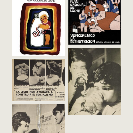
Waldo González, Afiches de la Polla
Chilena de Beneficencia (1973).
Waldo González, Afiches de la Polla
Portal de Diseño
Chilena de Beneficencia (1973).
Portal de Diseño
Inicio de la cam­pa­ña de dis­tri­bu­
Inicio de la cam­pa­ña de dis­tri­bu­
ción de leche, Diario La Nación, 16
ción de leche, Diario La Nación, 16
de diciem­bre (1970). Archivo de
de diciem­bre (1970). Archivo de
Cultura Digital UDP
Cultura Digital UDP
Inicio de la cam­pa­ña de dis­tri­bu­
ción de leche, Diario La Nación, 16