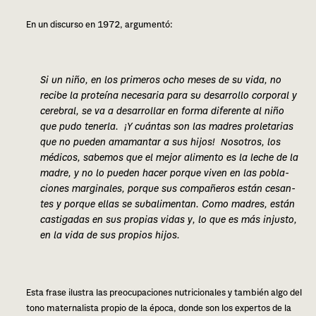
En un dis­cur­so en 1972, argu­men­tó:
Si un niño, en los pri­me­ros ocho meses de su vida, no
reci­be la pro­teí­na nece­sa­ria para su desa­rro­llo cor­po­ral y
cere­bral, se va a desa­rro­llar en forma dife­ren­te al niño
que pudo tener­la. ¡Y cuán­tas son las madres pro­le­ta­rias
que no pue­den ama­man­tar a sus hijos! Nosotros, los
médi­cos, sabe­mos que el mejor ali­men­to es la leche de la
madre, y no lo pue­den hacer por­que viven en las pobla­
cio­nes mar­gi­na­les, por­que sus com­pa­ñe­ros están cesan­
tes y por­que ellas se sub­ali­men­tan. Como madres, están
cas­ti­ga­das en sus pro­pias vidas y, lo que es más injus­to,
en la vida de sus pro­pios hijos.
Esta frase ilus­tra las preo­cu­pa­cio­nes nutri­cio­na­les y tam­bién algo del
tono mater­na­lis­ta pro­pio de la época, donde son los exper­tos de la