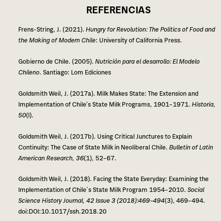
REFERENCIAS
Frens-String, J. (2021).
Hungry for Revolution: The Politics of Food and
the Making of Modern Chile
: University of California Press.
Gobierno de Chile. (2005).
Nutrición para el desa­rro­llo: El Modelo
Chileno
. Santiago: Lom Ediciones
Goldsmith Weil, J. (2017a). Milk Makes State: The Extension and
Implementation of Chile’s State Milk Programs, 1901–1971.
Historia,
50
(I).
Goldsmith Weil, J. (2017b). Using Critical Junctures to Explain
Continuity: The Case of State Milk in Neoliberal Chile.
Bulletin of Latin
American Research, 36
(1), 52–67.
Goldsmith Weil, J. (2018). Facing the State Everyday: Examining the
Implementation of Chile´s State Milk Program 1954–2010.
Social
Science History Journal, 42 Issue 3 (2018):469–494
(3), 469–494.
doi:DOI:10.1017/ssh.2018.20