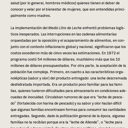
salud (por lo gene­ral, hom­bres médi­cos) quie­nes tie­nen el deber de
cono­cer y velar por el bien­es­tar de muje­res, que son enten­di­das prin­ci­
pal­men­te como madres.
La imple­men­ta­ción del
Medio Litro de Leche
enfren­tó pro­ble­mas logís­
ti­cos ines­pe­ra­dos. Las inte­rrup­cio­nes en las cade­nas ali­men­ta­rias
orques­ta­das por la opo­si­ción y el aca­pa­ra­mien­to de ali­men­tos, en con­
jun­to con el con­tex­to infla­cio­na­rio glo­bal y nacio­nal, sig­ni­fi­ca­ron que los
cos­tos exce­die­ron más de cinco veces las esti­ma­cio­nes. En 1972 el
pro­gra­ma costó 54 millo­nes de dóla­res, muchí­si­mo más que los 10
millo­nes de dóla­res pre­su­pues­ta­dos. Por otra parte, la acep­ta­ción de la
pobla­ción fue com­ple­ja. Primero, en cuan­to a las carac­te­rís­ti­cas orga­
no­lép­ti­cas (sabor y olor) del pro­duc­to entre­ga­do: una leche des­cre­ma­da
des­hi­dra­ta­da impor­ta­da. Era un pro­duc­to poco fami­liar para las fami­
lias, quie­nes tuvie­ron difi­cul­ta­des para alma­ce­nar­lo en con­di­cio­nes ade­
cua­das de inocui­dad. Circulaban rumo­res de que era “leche de pes­ca­
do” (for­ta­le­ci­da con hari­na de pes­ca­do) y su sabor y olor hacían difí­cil
que algu­nas fami­lias encon­tra­sen for­mas para con­su­mir las can­ti­da­des
entre­ga­das. Segundo, dado la poli­ti­za­ción gene­ral de la época, algu­nas
fami­lias no la reci­bían por­que era la “leche de Allende”, o “leche para