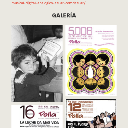
musical-digital-analogico-asuar-comdasuar/
GALERÍA
Waldo González, Afiches de la Polla
Niño reci­bien­do leche en el cam­pa­
Chilena de Beneficencia (1972).
men­to Nueva Habana (1972).
Portal de Diseño
Fotografía de Amy Conger