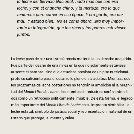
la leche del Servicio Nacional, nada más que con esa
leche, y con el chan­cho chino, y la mer­lu­za, era lo que
tenía­mos para comer en esa época. Y era gorda, era nor­
mal. Y esta­ba bien. No es como ahora…era muy impor­
tan­te la inte­gra­ción, que los ricos y los pobres estu­vie­sen
jun­tos.
La leche pasó de ser una trans­fe­ren­cia mate­rial a un dere­cho adqui­ri­do.
Fue parte del idea­rio de una niñez en la que no sola­men­te estu­vie­se
ausen­te el ham­bre, sino que estu­vie­se pro­vis­ta de un piso nutri­cio­nal-
pro­tei­co sufi­cien­te para el desa­rro­llo pleno en la adul­tez. Mientras que
los pro­gra­mas de leche pos­te­rio­res no ten­drán la ambi­ción ni la mag­ni­
tud del
Medio Litro de Leche
, los inten­tos de redu­cir­los serán enten­di­
dos como un retro­ce­so polí­ti­ca­men­te invia­ble. De esta forma, el lega­do
más impor­tan­te del
Medio Litro de Leche
es su impron­ta sim­bó­li­ca: la
leche esta­tal, sím­bo­lo de jus­ti­cia social y repre­sen­ta­ción mate­rial de un
Estado que pro­te­ge, ali­men­ta y cuida.