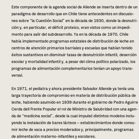
Este com­po­nen­te de la agen­da social de Allende se inser­ta den­tro de un
para­dig­ma de desa­rro­llo que en Chile tiene ante­ce­den­tes en dis­cu­sio­
nes sobre “la Cuestión Social” en la déca­da de 1930, donde la des­nu­tri­
ción y, en par­ti­cu­lar, el défi­cit pro­tei­co, eran vis­tos como un impe­di­
men­to para salir del sub­de­sa­rro­llo. Ya en la déca­da de 1970, Chile
había imple­men­ta­do pro­gra­mas esta­ta­les de dis­tri­bu­ción de leche en
cen­tros de aten­ción pri­ma­rios barria­les y escue­las que habían teni­do
éxi­tos sus­tan­ti­vos en dis­mi­nuir tasas de des­nu­tri­ción infan­til, deser­ción
esco­lar y mor­ta­li­dad infan­til y, a pesar del clima polí­ti­co pola­ri­za­do, los
pro­gra­mas de ali­men­ta­ción com­ple­men­ta­rios tenían un apoyo trans­
ver­sal.
En 1971, el pedia­tra y ahora pre­si­den­te Salvador Allende ya tenía una
larga tra­yec­to­ria de com­pro­mi­so en mate­ria de dis­tri­bu­ción públi­ca de
leche, habien­do asu­mi­do en 1939 duran­te el gobierno de Pedro Aguirre
Cerda dell Frente Popular el rol de Ministro de Salubridad con una agen­
da de “medi­ci­na social”, desde la cual impul­só dis­tin­tos mode­los inclu­
yen­do la ins­ta­la­ción de bares lác­teos — esta­ble­ci­mien­tos donde con­su­
mir leche de vaca a pre­cios mode­ra­dos y, prin­ci­pal­men­te, pro­gra­mas
de ali­men­ta­ción materno-infan­ti­les y esco­la­res.