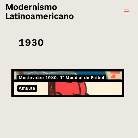
Main
Ir
al
Menu
contenido
1930
Montevideo 1930: 1° Mundial de Fútbol
Amauta