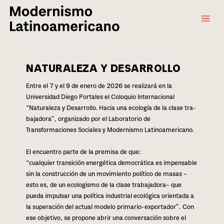
Main
Ir
al
Menu
contenido
NATURALEZA Y DESARROLLO
Entre el 7 y el 9 de enero de 2026 se rea­li­za­rá en la
Universidad Diego Portales el Coloquio Internacional
“Naturaleza y Desarrollo. Hacia una eco­lo­gía de la clase tra­
ba­ja­do­ra”, orga­ni­za­do por el Laboratorio de
Transformaciones Sociales y Modernismo Latinoamericano.
El encuen­tro parte de la pre­mi­sa de que:
“cual­quier tran­si­ción ener­gé­ti­ca demo­crá­ti­ca es impen­sa­ble
sin la cons­truc­ción de un movi­mien­to polí­ti­co de masas –
esto es, de un eco­lo­gis­mo de la clase tra­ba­ja­do­ra– que
pueda impul­sar una polí­ti­ca indus­trial eco­ló­gi­ca orien­ta­da a
la supera­ción del actual mode­lo pri­ma­rio-expor­ta­dor”. Con
ese obje­ti­vo, se pro­po­ne abrir una con­ver­sa­ción sobre el