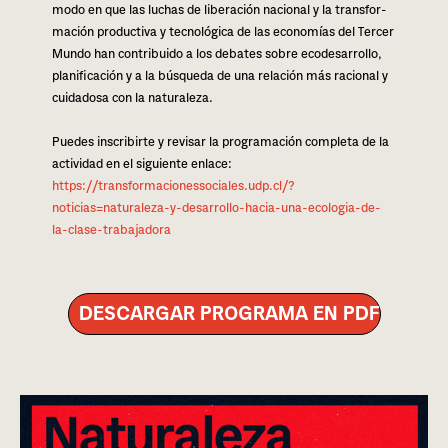
modo en que las luchas de libe­ra­ción nacio­nal y la trans­for­
ma­ción pro­duc­ti­va y tec­no­ló­gi­ca de las eco­no­mías del Tercer
Mundo han con­tri­bui­do a los deba­tes sobre eco­de­sa­rro­llo,
pla­ni­fi­ca­ción y a la bús­que­da de una rela­ción más racio­nal y
cui­da­do­sa con la natu­ra­le­za.
Puedes ins­cri­bir­te y revi­sar la pro­gra­ma­ción com­ple­ta de la
acti­vi­dad en el siguien­te enla­ce:
https://transformacionessociales.udp.cl/?
noticias=naturaleza-y-desarrollo-hacia-una-ecologia-de-
la-clase-trabajadora
DESCARGAR PROGRAMA EN PDF