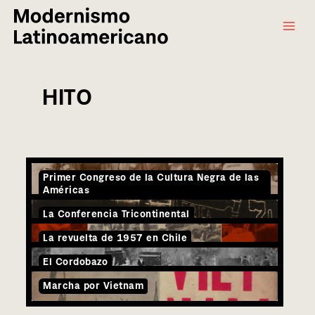
Main
Ir
al
Menu
contenido
HITO
Primer Congreso de la Cultura Negra de las
Américas
La Conferencia Tricontinental
La revuelta de 1957 en Chile
El Cordobazo
Marcha por Vietnam