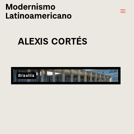
Main
Ir
al
Menu
contenido
ALEXIS CORTÉS
Brasilia